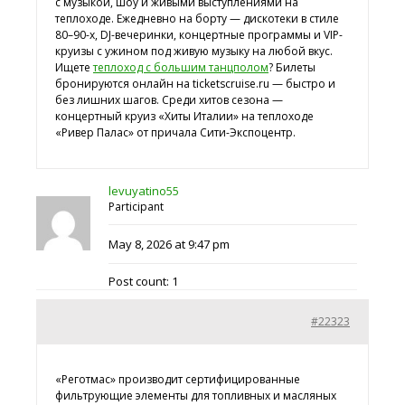
с музыкой, шоу и живыми выступлениями на
теплоходе. Ежедневно на борту — дискотеки в стиле
80–90-х, DJ-вечеринки, концертные программы и VIP-
круизы с ужином под живую музыку на любой вкус.
Ищете
теплоход с большим танцполом
? Билеты
бронируются онлайн на ticketscruise.ru — быстро и
без лишних шагов. Среди хитов сезона —
концертный круиз «Хиты Италии» на теплоходе
«Ривер Палас» от причала Сити-Экспоцентр.
levuyatino55
Participant
May 8, 2026 at 9:47 pm
Post count: 1
#22323
«Реготмас» производит сертифицированные
фильтрующие элементы для топливных и масляных