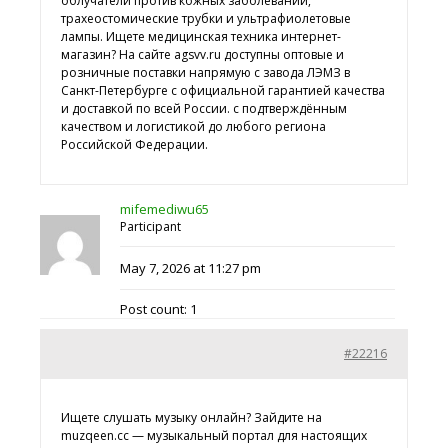
облучатели против кожных заболеваний,
трахеостомические трубки и ультрафиолетовые
лампы. Ищете
медицинская техника интернет-
магазин? На сайте agsvv.ru доступны оптовые и
розничные поставки напрямую с завода ЛЭМЗ в
Санкт-Петербурге с официальной гарантией качества
и доставкой по всей России. с подтверждённым
качеством и логистикой до любого региона
Российской Федерации.
mifemediwu65
Participant
May 7, 2026 at 11:27 pm
Post count: 1
#22216
Ищете
слушать музыку онлайн? Зайдите на
muzqeen.cc — музыкальный портал для настоящих