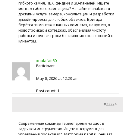
гибкого камня, ПВХ, сэндвич и 3D-панелей. Ищете
монтаж гибкого камня цена? На сайте manakara.ru
доступны услуги замера, консультации и разработки
дизайн-проекта для любых объектов. Бригада
берётся за монтаж в ванных комнатах, на кухнях, в
новостройках и коттеджах, обеспечивая чистоту
работы и точные сроки без лишних согласований с
клиентом.
xnalafati60
Participant
May 8, 2026 at 12:23 am
Post count: 1
#22224
Современные команды теряют время на хаос в
задачах и инструментах. Ищете
инструмент для
управления проектами? Платформа pabit.ru решает