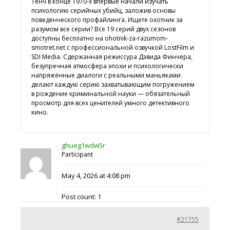
Тенч в конце 1970-х впервые начали изучать
психологию серийных убийц, заложив основы
поведенческого профайлинга. Ищете
охотник за
разумом все серии? Все 19 серий двух сезонов
доступны бесплатно на ohotnik-za-razumom-
smotret.net с профессиональной озвучкой LostFilm и
SDI Media. Сдержанная режиссура Дэвида Финчера,
безупречная атмосфера эпохи и психологически
напряжённые диалоги с реальными маньяками
делают каждую серию захватывающим погружением
в рождение криминальной науки — обязательный
просмотр для всех ценителей умного детективного
кино.
ghueg1wdw5r
Participant
May 4, 2026 at 4:08 pm
Post count: 1
#21755