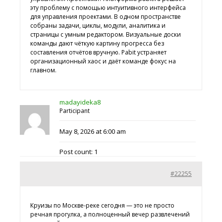
эту проблему с помощью интуитивного интерфейса
для управления проектами. В одном пространстве
собраны задачи, циклы, модули, аналитика и
страницы с умным редактором. Визуальные доски
команды дают чёткую картину прогресса без
составления отчётов вручную. Pabit устраняет
организационный хаос и даёт команде фокус на
главном.
madayideka8
Participant
May 8, 2026 at 6:00 am
Post count: 1
#22255
Круизы по Москве-реке сегодня — это не просто
речная прогулка, а полноценный вечер развлечений