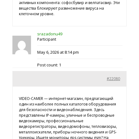
активных компонента: софосбувир и велпатасвир. Эти
вещества блокируют размножение вируса на
клеточном уровне.
srazadonu49
Participant
May 6, 2026 at 8:14 pm
Post count: 1
#22080
VIDEO-CAMER — интернет-магазин, предлагающий
один из наиболее полных каталогов оборудования
для безопасности и видеонаблюдения. Здесь
представлены IP-камеры, уличные и беспроводные
видеокамеры, профессиональные
видеорегистраторы, видеодомофоны, тепловизоры,
металлоискатели, приборы ночного видения и GPS-
трекеры. Ищете
мониторы gps системы gsm? На