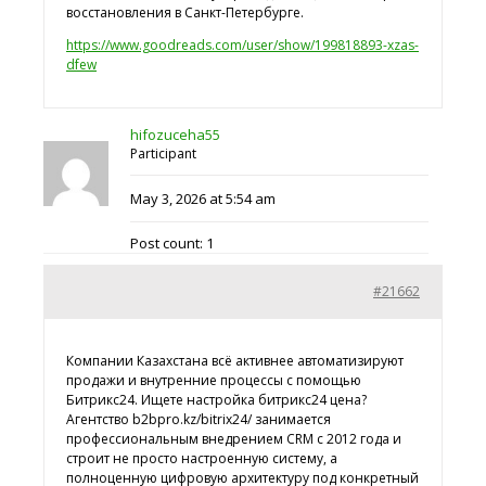
восстановления в Санкт-Петербурге.
https://www.goodreads.com/user/show/199818893-xzas-
dfew
hifozuceha55
Participant
May 3, 2026 at 5:54 am
Post count: 1
#21662
Компании Казахстана всё активнее автоматизируют
продажи и внутренние процессы с помощью
Битрикс24. Ищете
настройка битрикс24 цена?
Агентство b2bpro.kz/bitrix24/ занимается
профессиональным внедрением CRM с 2012 года и
строит не просто настроенную систему, а
полноценную цифровую архитектуру под конкретный