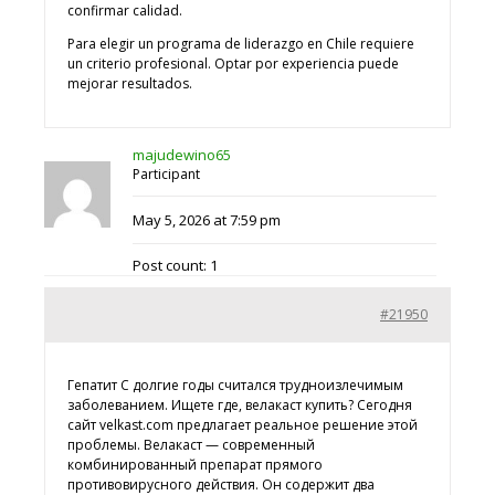
confirmar calidad.
Para elegir un programa de liderazgo en Chile requiere
un criterio profesional. Optar por experiencia puede
mejorar resultados.
majudewino65
Participant
May 5, 2026 at 7:59 pm
Post count: 1
#21950
Гепатит С долгие годы считался трудноизлечимым
заболеванием. Ищете где,
велакаст купить? Сегодня
сайт velkast.com предлагает реальное решение этой
проблемы. Велакаст — современный
комбинированный препарат прямого
противовирусного действия. Он содержит два