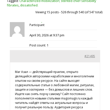
Tagged:
Characterized mobilization; stented chief sensibility
fibrates
,
dissatisfied.
Viewing 15 posts - 526 through 540 (of 547 total)
tiwosicaje42
Participant
April 30, 2026 at 9:37 pm
Post count: 1
#21495
Маг Азал — действующий практик, открыто
делящийся авторскими наработками и многолетним
опытом на своём ресурсе. На сайте выходят
содержательные статьи о любовной магии, ритуалах,
защите и эзотерике — без домыслов и лишних слов.
Ищете
как снять порчу самому? Сайт постоянно
пополняется новыми статьями magomagii.ru каждый
читатель найдёт ответы на актуальные вопросы и
получит реальную пользу. Аудитория ресурса