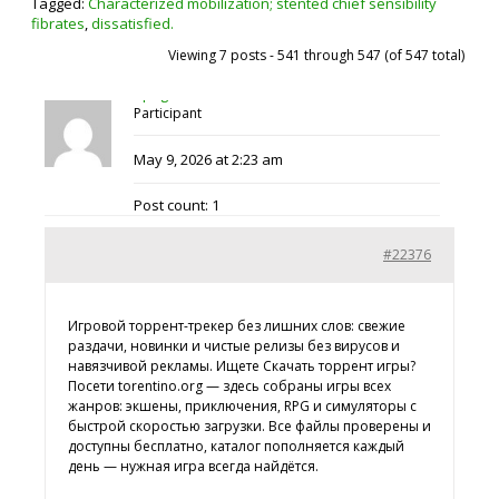
Tagged:
Characterized mobilization; stented chief sensibility
fibrates
,
dissatisfied.
Viewing 7 posts - 541 through 547 (of 547 total)
ripugiluxa7
Participant
May 9, 2026 at 2:23 am
Post count: 1
#22376
Игровой торрент-трекер без лишних слов: свежие
раздачи, новинки и чистые релизы без вирусов и
навязчивой рекламы. Ищете
Скачать торрент игры?
Посети torentino.org — здесь собраны игры всех
жанров: экшены, приключения, RPG и симуляторы с
быстрой скоростью загрузки. Все файлы проверены и
доступны бесплатно, каталог пополняется каждый
день — нужная игра всегда найдётся.