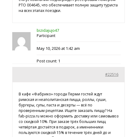
РТО 004645, что обеспечивает полную защиту туриста
на всех этапах поездки.
bizidajujo47
Participant
May 10, 2026 at 1:42 am
Post count: 1
#22516
В кафе «Фабрико» города Перми гостей ждут
римская и неаполитанская пицца, роллы, суши,
бургеры, супы, паста и десерты — всё по
проверенным рецептам. Ищете
заказать пиццу? На
fab-pizza.ru можно оформить доставку или самовывоз
со скидкой 10%. При заказе трёх больших пицц
четвёртая достаётся в подарок, а именинники
пользуются скидкой 15% в течение трёх дней до и