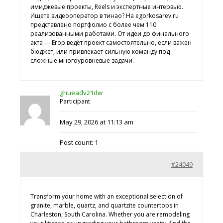
имиджевые проекты, Reels и экспертные интервью.
Ищете
видеооператор в тинао? На egorkosarev.ru
представлено портфолио с более чем 110
реализованными работами. От идеи до финального
акта — Егор ведёт проект самостоятельно, если важен
бюджет, или привлекает сильную команду под
сложные многоуровневые задачи.
ghueadv21dw
Participant
May 29, 2026 at 11:13 am
Post count: 1
#24049
Transform your home with an exceptional selection of
granite, marble, quartz, and quartzite countertops in
Charleston, South Carolina. Whether you are remodeling