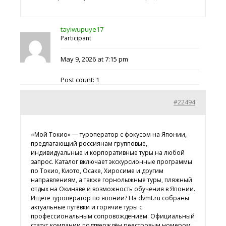
tayiwupuye17
Participant
May 9, 2026 at 7:15 pm
Post count: 1
#22494
«Мой Токио» — туроператор с фокусом на Японии,
предлагающий россиянам групповые,
индивидуальные и корпоративные туры на любой
запрос. Каталог включает экскурсионные программы
по Токио, Киото, Осаке, Хиросиме и другим
направлениям, а также горнолыжные туры, пляжный
отдых на Окинаве и возможность обучения в Японии.
Ищете
туроператор по японии? На dvmt.ru собраны
актуальные путёвки и горячие туры с
профессиональным сопровождением. Официальный
статус компании подтверждён реестровым номером