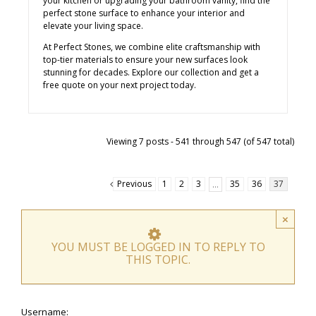
your kitchen or upgrading your bathroom vanity, find the
perfect stone surface to enhance your interior and
elevate your living space.
At Perfect Stones, we combine elite craftsmanship with
top-tier materials to ensure your new surfaces look
stunning for decades. Explore our collection and get a
free quote on your next project today.
Viewing 7 posts - 541 through 547 (of 547 total)
Previous
1
2
3
35
36
37
…
×
YOU MUST BE LOGGED IN TO REPLY TO
THIS TOPIC.
Username: